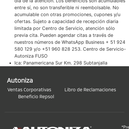
día de la atención. Los beneficios son acumulables
entre sí, no son transferible ni reembolsable. No
acumulable con otras promociones, cupones y/u
ofertas. Sujeto a capacidad de recepción diaria
limitada por Centro de Servicio, atención sólo
previa cita. Pueden agendar citas a través de
nuestros números de WhatsApp Business + 51 924
580 129 y/o +51 960 828 253. Centro de Servicio-
Autoniza FUSO
Ica: Panamericana Sur Km. 298 Subtanjalla
Autoniza
Ventas Corporativas
Libro de Reclamaciones
Beneficio Repsol
*Pr