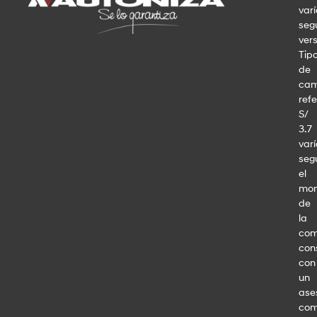
var
seg
vers
Tip
de
cam
refe
S/
3.7
var
seg
el
mo
de
la
com
con
con
un
ase
com