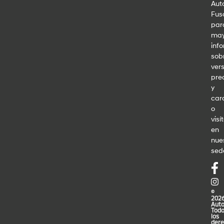
Aut
Fus
par
may
inf
sob
vers
pre
y
car
o
visí
en
nue
sed
©
202
Auto
Tod
los
dere