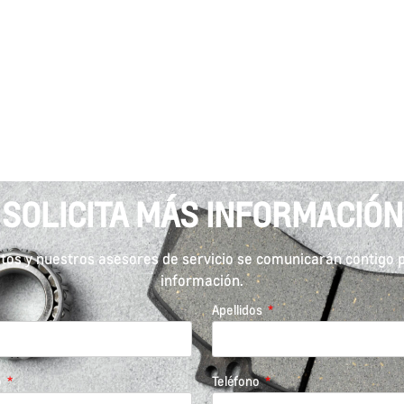
SOLICITA MÁS INFORMACIÓN
atos y nuestros asesores de servicio se comunicarán contigo 
información.
Apellidos
o
Teléfono