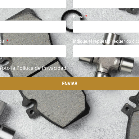
Placa
cia
Indique el repuesto requerido o 
epto la Política de Privacidad.
ENVIAR