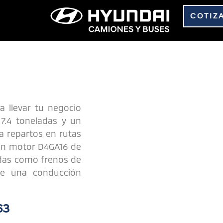
COTIZ
 llevar tu negocio
7.4 toneladas y un
a repartos en rutas
un motor D4GA16 de
adas como frenos de
ece una conducción
63